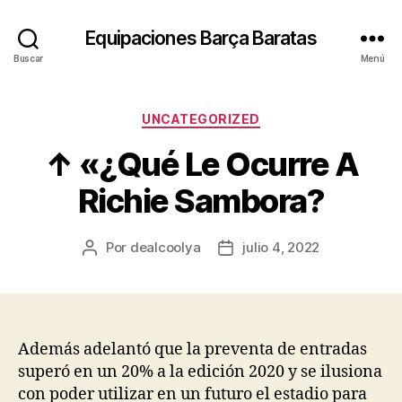
Equipaciones Barça Baratas
Buscar
Menú
Categorías
UNCATEGORIZED
↑ «¿Qué Le Ocurre A
Richie Sambora?
Por
dealcoolya
julio 4, 2022
Autor
Fecha
de
de
la
la
entrada
entrada
Además adelantó que la preventa de entradas
superó en un 20% a la edición 2020 y se ilusiona
con poder utilizar en un futuro el estadio para