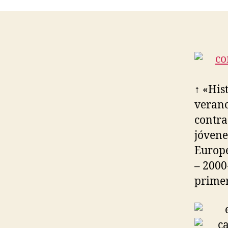
↑ «His
verano
contra
jóvene
Europe
– 2000
primer