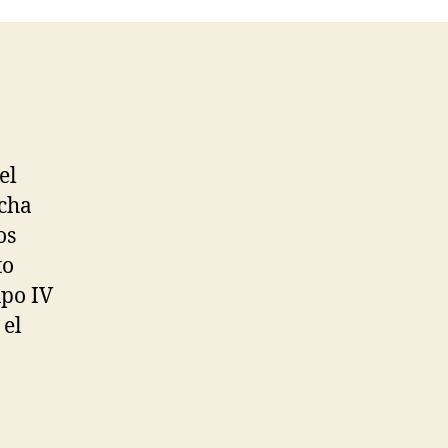
el
ucha
os
to
upo IV
 el