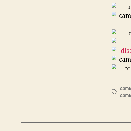
cami
Etiqueta
camis