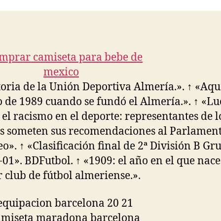
entrada
entrada
toria de la Unión Deportiva Almería.». ↑ «Aqu
 de 1989 cuando se fundó el Almería.». ↑ «L
 el racismo en el deporte: representantes de l
s someten sus recomendaciones al Parlamen
o». ↑ «Clasificación final de 2ª División B Gr
-01». BDFutbol. ↑ «1909: el año en el que nace
 club de fútbol almeriense.».