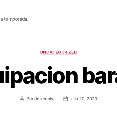
eva temporada.
Categorías
UNCATEGORIZED
uipacion bar
Por
dealcoolya
julio 20, 2023
Autor
Fecha
de
de
la
la