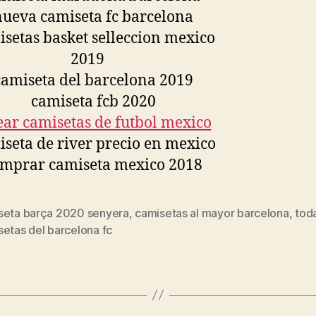
seta barça 2020 senyera
,
camisetas al mayor barcelona
,
toda
s
etas del barcelona fc