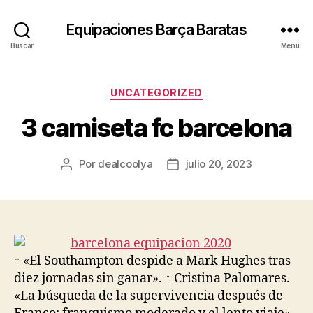
Equipaciones Barça Baratas
Buscar
Menú
Categorías
UNCATEGORIZED
3 camiseta fc barcelona
Por
dealcoolya
julio 20, 2023
Autor
Fecha
de
de
la
la
entrada
entrada
↑ «El Southampton despide a Mark Hughes tras
diez jornadas sin ganar». ↑ Cristina Palomares.
«La búsqueda de la supervivencia después de