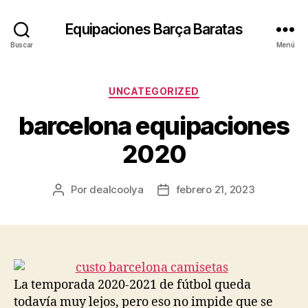
Equipaciones Barça Baratas
Buscar
Menú
Categorías
UNCATEGORIZED
barcelona equipaciones
2020
Por
dealcoolya
febrero 21, 2023
Autor
Fecha
de
de
la
la
entrada
entrada
La temporada 2020-2021 de fútbol queda
todavía muy lejos, pero eso no impide que se