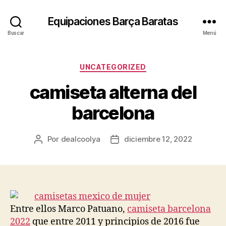
Equipaciones Barça Baratas
Buscar
Menú
Categorías
UNCATEGORIZED
camiseta alterna del
barcelona
Por
dealcoolya
diciembre 12, 2022
Autor
Fecha
de
de
la
la
entrada
entrada
Entre ellos Marco Patuano,
camiseta barcelona
2022
que entre 2011 y principios de 2016 fue