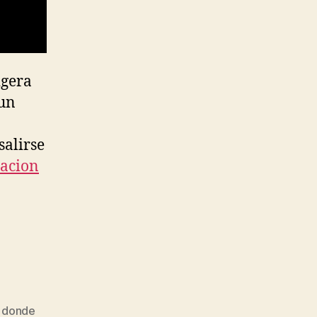
igera
un
salirse
acion
,
donde