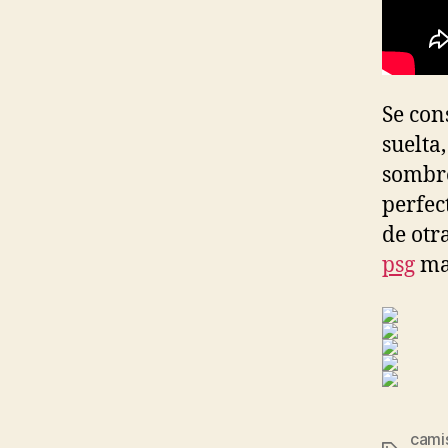
Se con
suelta
sombre
perfec
de otr
psg
mat
cami