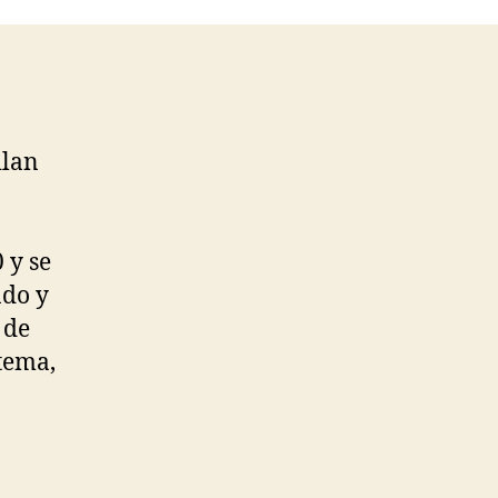
ilan
 y se
ndo y
 de
tema,