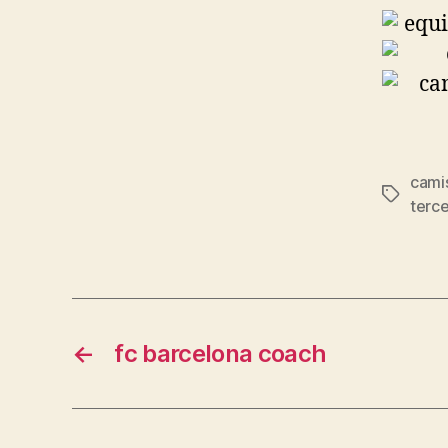
cami
Etiqueta
terc
←
fc barcelona coach