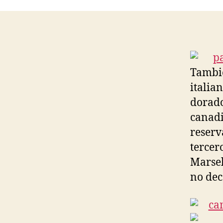
Tambié
italia
dorado
canadi
reserv
tercer
Marsel
no dec