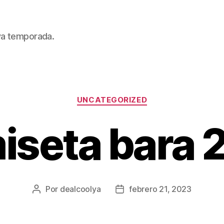
eva temporada.
Categorías
UNCATEGORIZED
iseta bara 
Por
dealcoolya
febrero 21, 2023
Autor
Fecha
de
de
la
la