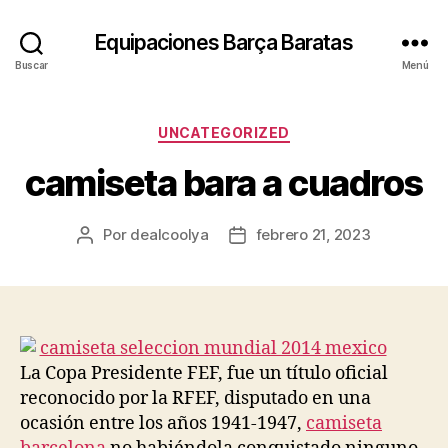
Equipaciones Barça Baratas
Buscar
Menú
Categorías
UNCATEGORIZED
camiseta bara a cuadros
Por
dealcoolya
febrero 21, 2023
Autor
Fecha
de
de
la
la
entrada
entrada
La Copa Presidente FEF, fue un título oficial
reconocido por la RFEF, disputado en una
ocasión entre los años 1941-1947,
camiseta