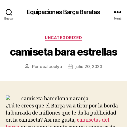
Equipaciones Barça Baratas
Buscar
Menú
Categorías
UNCATEGORIZED
camiseta bara estrellas
Por
dealcoolya
julio 20, 2023
Autor
Fecha
de
de
la
la
entrada
entrada
¿Tú te crees que el Barça va a tirar por la borda
la burrada de millones que le da la publicidad
en la camiseta? Asi me gusta,
camisetas del