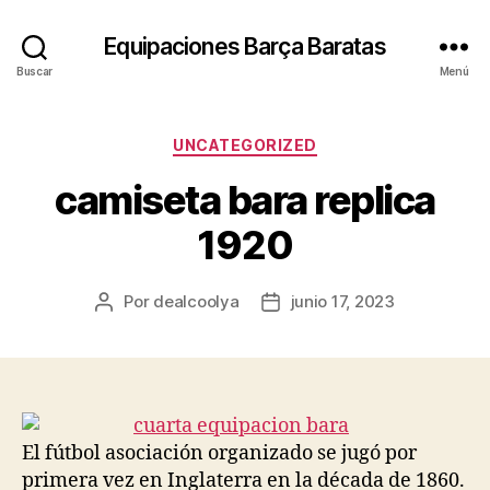
Equipaciones Barça Baratas
Buscar
Menú
Categorías
UNCATEGORIZED
camiseta bara replica
1920
Por
dealcoolya
junio 17, 2023
Autor
Fecha
de
de
la
la
entrada
entrada
El fútbol asociación organizado se jugó por
primera vez en Inglaterra en la década de 1860.