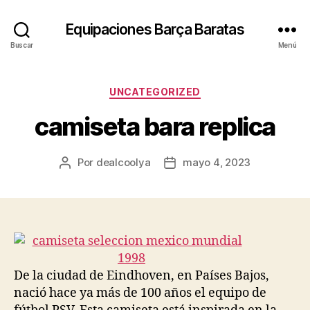
Equipaciones Barça Baratas
Buscar
Menú
Categorías
UNCATEGORIZED
camiseta bara replica
Por
dealcoolya
mayo 4, 2023
Autor
Fecha
de
de
la
la
entrada
entrada
De la ciudad de Eindhoven, en Países Bajos,
nació hace ya más de 100 años el equipo de