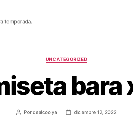
eva temporada.
Categorías
UNCATEGORIZED
iseta bara 
Por
dealcoolya
diciembre 12, 2022
Autor
Fecha
de
de
la
la