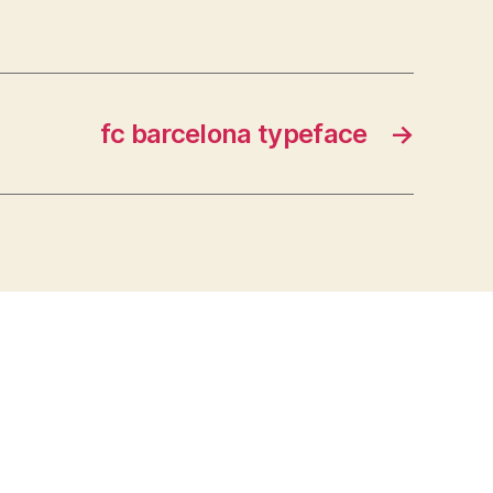
fc barcelona typeface
→
s