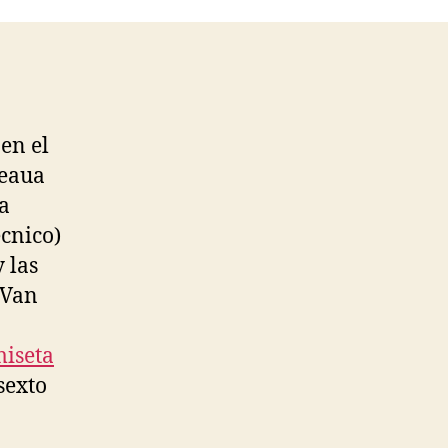
 en el
teaua
a
écnico)
 las
 Van
iseta
sexto