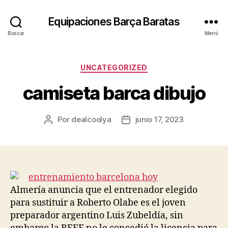
Equipaciones Barça Baratas
Buscar
Menú
Categorías
UNCATEGORIZED
camiseta barca dibujo
Por
dealcoolya
junio 17, 2023
Autor
Fecha
de
de
la
la
entrada
entrada
Almería anuncia que el entrenador elegido
para sustituir a Roberto Olabe es el joven
preparador argentino Luis Zubeldía, sin