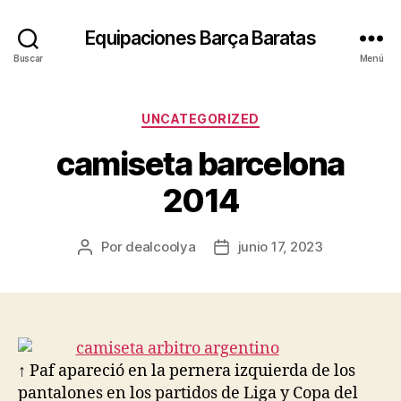
Equipaciones Barça Baratas
Buscar
Menú
Categorías
UNCATEGORIZED
camiseta barcelona
2014
Por
dealcoolya
junio 17, 2023
Autor
Fecha
de
de
la
la
entrada
entrada
↑ Paf apareció en la pernera izquierda de los
pantalones en los partidos de Liga y Copa del