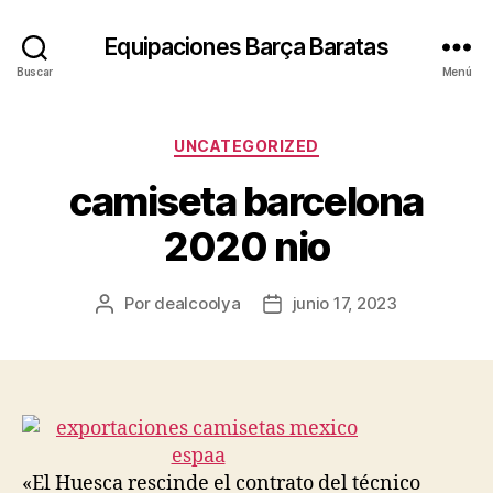
Equipaciones Barça Baratas
Buscar
Menú
Categorías
UNCATEGORIZED
camiseta barcelona
2020 nio
Por
dealcoolya
junio 17, 2023
Autor
Fecha
de
de
la
la
entrada
entrada
«El Huesca rescinde el contrato del técnico