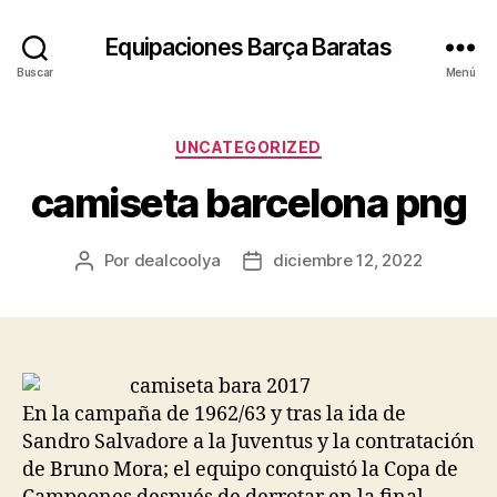
Equipaciones Barça Baratas
Buscar
Menú
Categorías
UNCATEGORIZED
camiseta barcelona png
Por
dealcoolya
diciembre 12, 2022
Autor
Fecha
de
de
la
la
entrada
entrada
En la campaña de 1962/63 y tras la ida de
Sandro Salvadore a la Juventus y la contratación
de Bruno Mora; el equipo conquistó la Copa de