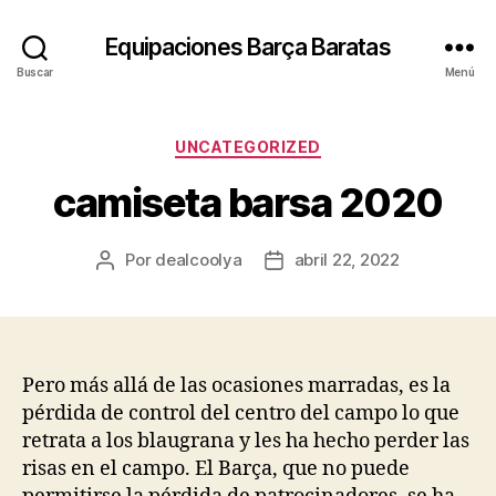
Equipaciones Barça Baratas
Buscar
Menú
Categorías
UNCATEGORIZED
camiseta barsa 2020
Por
dealcoolya
abril 22, 2022
Autor
Fecha
de
de
la
la
entrada
entrada
Pero más allá de las ocasiones marradas, es la
pérdida de control del centro del campo lo que
retrata a los blaugrana y les ha hecho perder las
risas en el campo. El Barça, que no puede