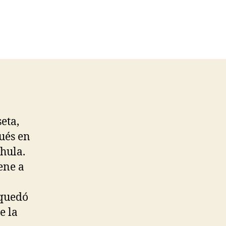
eta,
ués en
hula.
ene a
 quedó
e la