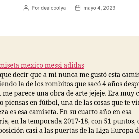
Por
dealcoolya
mayo 4, 2023
Autor
Fecha
de
de
la
la
entrada
entrada
que decir que a mi nunca me gustó esta camis
iendo la de los rombitos que sacó 4 años desp
 me parece una obra de arte jejeje. Era muy c
 piensas en fútbol, una de las cosas que te vi
eza es esa camiseta. En su cuarto año en esa
ría, en la temporada 2017-18, con 51 puntos,
 posición casi a las puertas de la Liga Europa d