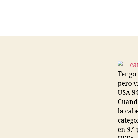
Tengo 
pero v
USA 94
Cuando
la cab
catego
en 9.ª