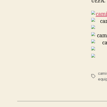
UEFA.
cami
Etiqueta
equi