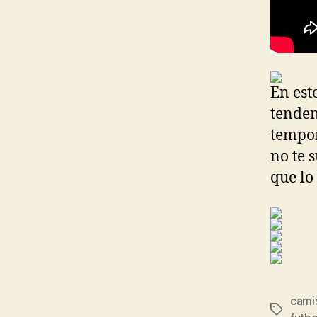
En est
tenden
tempor
no te 
que lo 
cami
Etiqueta