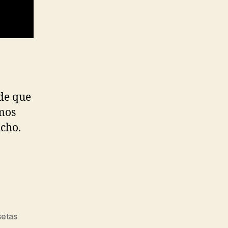
de que
amos
cho.
setas