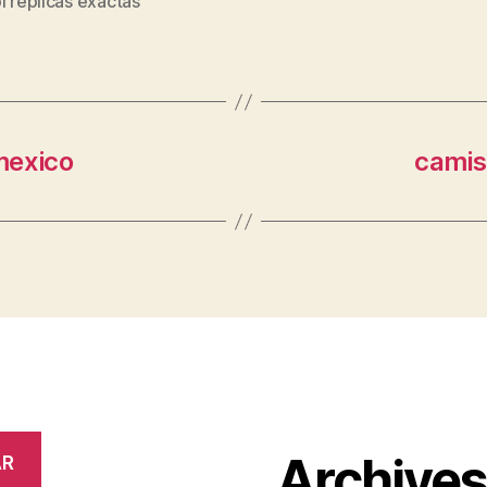
l replicas exactas
mexico
camis
Archive
AR