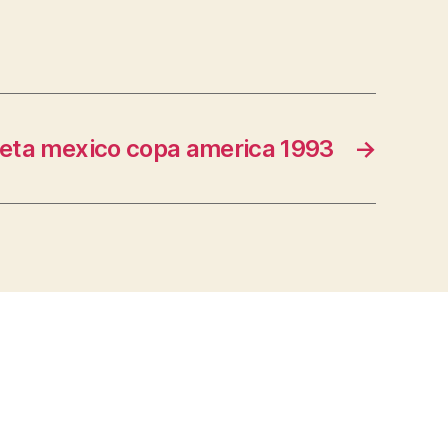
eta mexico copa america 1993
→
s