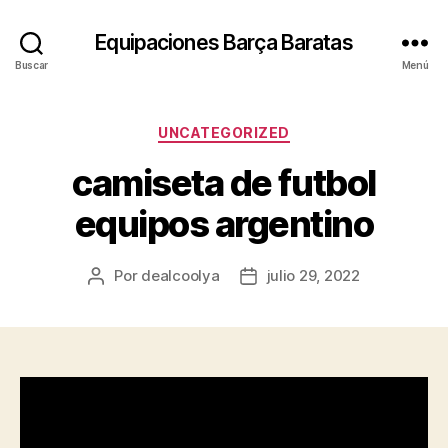
Equipaciones Barça Baratas
Buscar
Menú
Categorías
UNCATEGORIZED
camiseta de futbol
equipos argentino
Por
dealcoolya
julio 29, 2022
Autor
Fecha
de
de
la
la
entrada
entrada