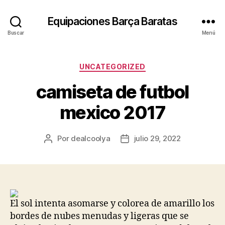
Equipaciones Barça Baratas
Buscar
Menú
Categorías
UNCATEGORIZED
camiseta de futbol
mexico 2017
Por
dealcoolya
julio 29, 2022
Autor
Fecha
de
de
la
la
entrada
entrada
El sol intenta asomarse y colorea de amarillo los
bordes de nubes menudas y ligeras que se