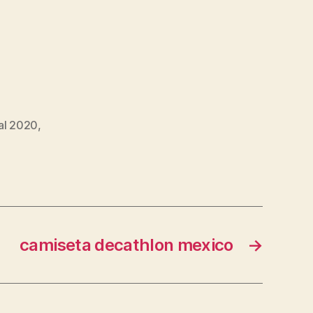
al 2020
,
camiseta decathlon mexico
→