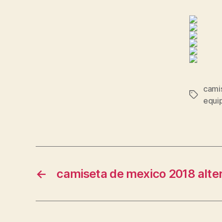
cami
Etiqueta
equip
←
camiseta de mexico 2018 alte