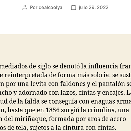
Por
dealcoolya
julio 29, 2022
Autor
Fecha
de
de
la
la
entrada
entrada
mediados de siglo se denotó la influencia fra
 reinterpretada de forma más sobria: se sust
ón por una levita con faldones y el pantalón s
cho y adornado con lazos, cintas y encajes. L
ud de la falda se conseguía con enaguas arm
in, hasta que en 1856 surgió la crinolina, un
n del miriñaque, formada por aros de acero
s de tela, sujetos a la cintura con cintas.