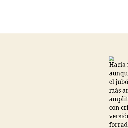
Hacia 
aunque
el jub
más an
amplit
con cr
versió
forrado