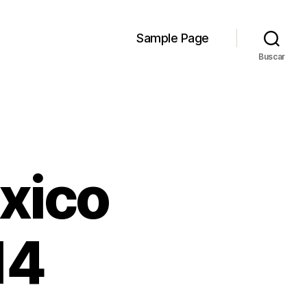
Sample Page
Buscar
xico
14