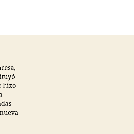
ncesa,
ituyó
e hizo
a
adas
a nueva