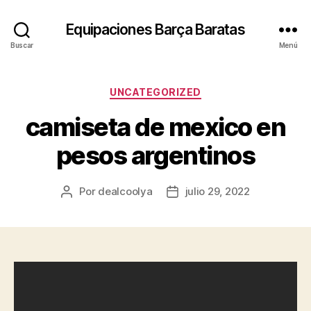
Equipaciones Barça Baratas
Buscar
Menú
Categorías
UNCATEGORIZED
camiseta de mexico en
pesos argentinos
Por
dealcoolya
julio 29, 2022
Autor
Fecha
de
de
la
la
entrada
entrada