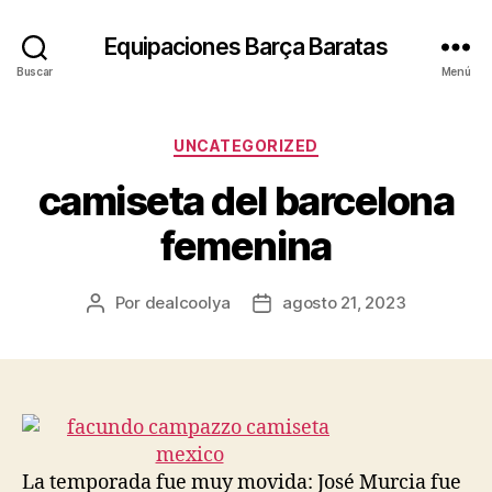
Equipaciones Barça Baratas
Buscar
Menú
Categorías
UNCATEGORIZED
camiseta del barcelona
femenina
Por
dealcoolya
agosto 21, 2023
Autor
Fecha
de
de
la
la
entrada
entrada
La temporada fue muy movida: José Murcia fue