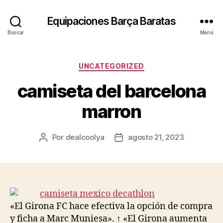
Equipaciones Barça Baratas
Buscar
Menú
Categorías
UNCATEGORIZED
camiseta del barcelona
marron
Por
dealcoolya
agosto 21, 2023
Autor
Fecha
de
de
la
la
entrada
entrada
«El Girona FC hace efectiva la opción de compra
y ficha a Marc Muniesa». ↑ «El Girona aumenta