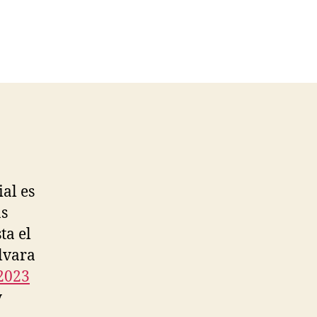
al es
as
ta el
lvara
 2023
y