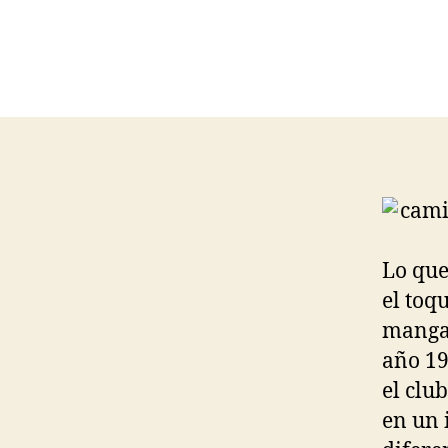
Lo que
el toq
mangas
año 19
el clu
en un 