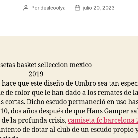
Por
dealcoolya
julio 20, 2023
Autor
Fecha
de
de
la
la
entrada
entrada
 hace que este diseño de Umbro sea tan especi
ue de color que le han dado a los remates de l
 cortas. Dicho escudo permaneció en uso has
10, dos años después de que Hans Gamper sa
b de la profunda crisis,
camiseta fc barcelona
intento de dotar al club de un escudo propio 