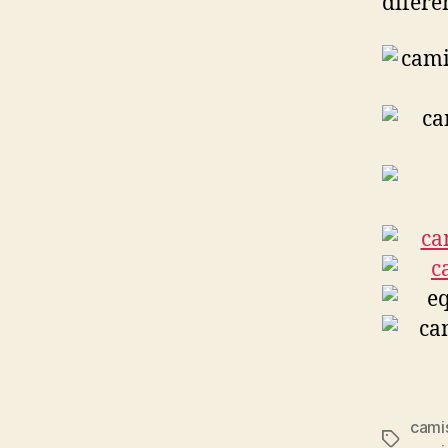
difere
cami
Etiqueta