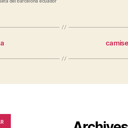
seta del barcelona ecuador
na
camise
Archive
AR