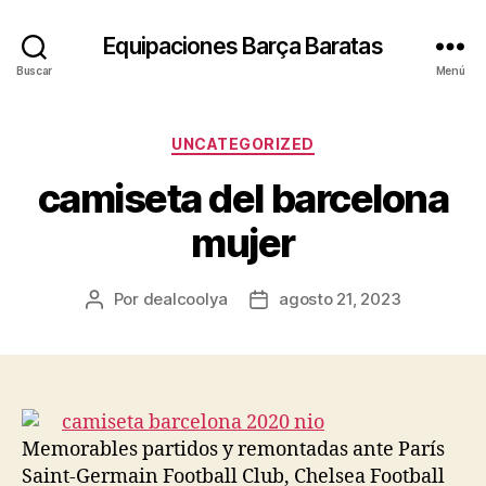
Equipaciones Barça Baratas
Buscar
Menú
Categorías
UNCATEGORIZED
camiseta del barcelona
mujer
Por
dealcoolya
agosto 21, 2023
Autor
Fecha
de
de
la
la
entrada
entrada
Memorables partidos y remontadas ante París
Saint-Germain Football Club, Chelsea Football