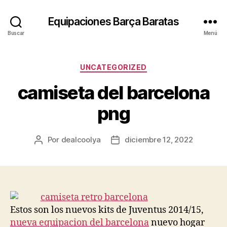
Equipaciones Barça Baratas
Buscar
Menú
Categorías
UNCATEGORIZED
camiseta del barcelona
png
Por
dealcoolya
diciembre 12, 2022
Autor
Fecha
de
de
la
la
entrada
entrada
Estos son los nuevos kits de Juventus 2014/15,
nueva equipacion del barcelona
nuevo hogar