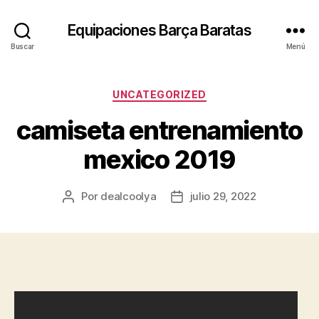
Equipaciones Barça Baratas
Buscar
Menú
Categorías
UNCATEGORIZED
camiseta entrenamiento
mexico 2019
Por
dealcoolya
julio 29, 2022
Autor
Fecha
de
de
la
la
entrada
entrada