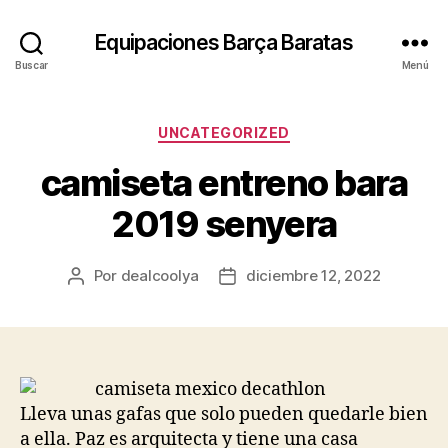
Equipaciones Barça Baratas
Buscar
Menú
Categorías
UNCATEGORIZED
camiseta entreno bara
2019 senyera
Por
dealcoolya
diciembre 12, 2022
Autor
Fecha
de
de
la
la
entrada
entrada
Lleva unas gafas que solo pueden quedarle bien
a ella. Paz es arquitecta y tiene una casa