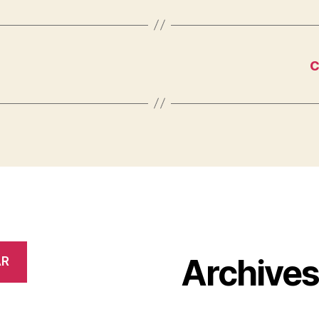
c
Archive
AR