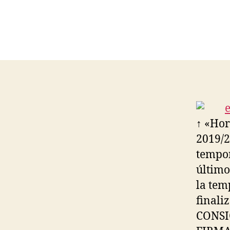
↑ «Hor
2019/2
tempor
último
la tem
finali
CONSI