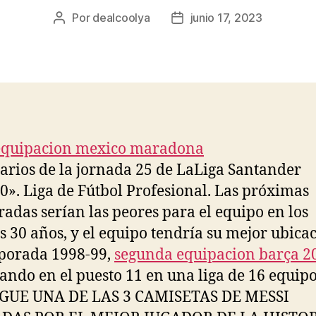
Por
dealcoolya
junio 17, 2023
Autor
Fecha
de
de
la
la
entrada
entrada
arios de la jornada 25 de LaLiga Santander
0». Liga de Fútbol Profesional. Las próximas
adas serían las peores para el equipo en los
s 30 años, y el equipo tendría su mejor ubica
porada 1998-99,
segunda equipacion barça 2
zando en el puesto 11 en una liga de 16 equipo
GUE UNA DE LAS 3 CAMISETAS DE MESSI