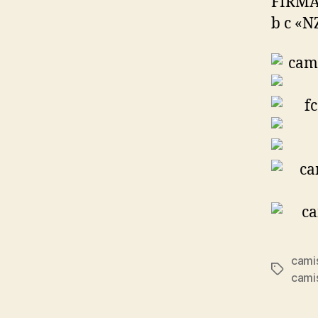
FIRMA
b c «N
cami
Etiqueta
cami