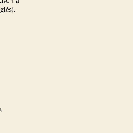
A. ↑ a
glés).
a
,