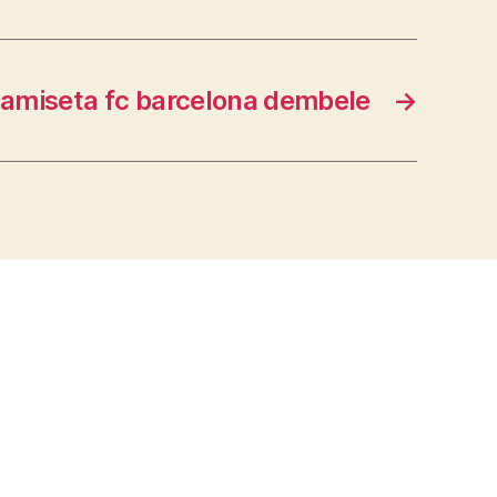
amiseta fc barcelona dembele
→
s