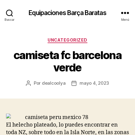
Equipaciones Barça Baratas
Buscar
Menú
Categorías
UNCATEGORIZED
camiseta fc barcelona
verde
Por
dealcoolya
mayo 4, 2023
Autor
Fecha
de
de
la
la
entrada
entrada
El helecho plateado, lo puedes encontrar en
toda NZ, sobre todo en la Isla Norte, en las zonas