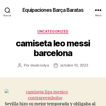
Equipaciones Barça Baratas
Buscar
Menú
Categorías
UNCATEGORIZED
camiseta leo messi
barcelona
Por
dealcoolya
octubre 10, 2022
Autor
Fecha
de
de
la
la
entrada
entrada
Sevilla hizo su mejor temporada y obligaba al