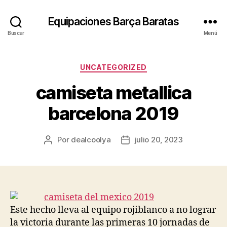
Equipaciones Barça Baratas
Buscar
Menú
Categorías
UNCATEGORIZED
camiseta metallica
barcelona 2019
Por
dealcoolya
julio 20, 2023
Autor
Fecha
de
de
la
la
entrada
entrada
Este hecho lleva al equipo rojiblanco a no lograr
la victoria durante las primeras 10 jornadas de