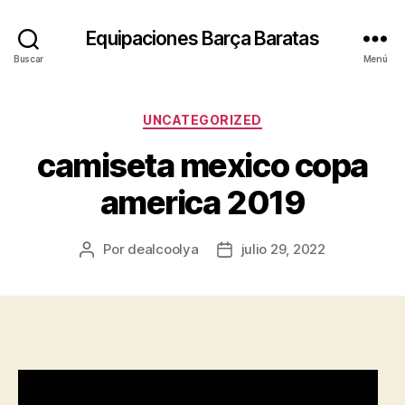
Equipaciones Barça Baratas
Buscar
Menú
Categorías
UNCATEGORIZED
camiseta mexico copa
america 2019
Por
dealcoolya
julio 29, 2022
Autor
Fecha
de
de
la
la
entrada
entrada