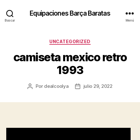
Equipaciones Barça Baratas
Buscar
Menú
Categorías
UNCATEGORIZED
camiseta mexico retro
1993
Por
dealcoolya
julio 29, 2022
Autor
Fecha
de
de
la
la
entrada
entrada