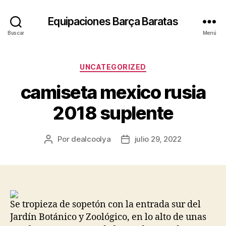
Equipaciones Barça Baratas
Buscar
Menú
Categorías
UNCATEGORIZED
camiseta mexico rusia
2018 suplente
Por
dealcoolya
julio 29, 2022
Autor
Fecha
de
de
la
la
entrada
entrada
Se tropieza de sopetón con la entrada sur del
Jardín Botánico y Zoológico, en lo alto de unas