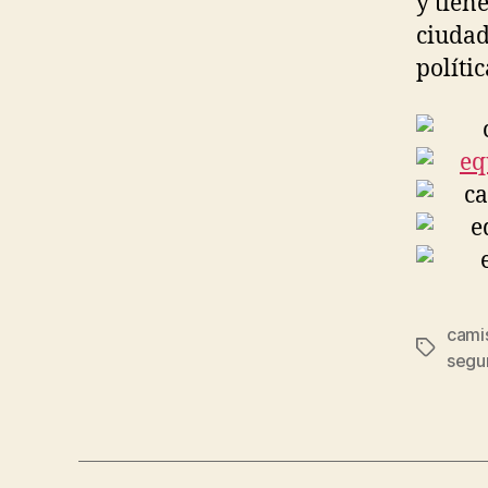
y tien
ciudad
políti
cami
Etiqueta
segu