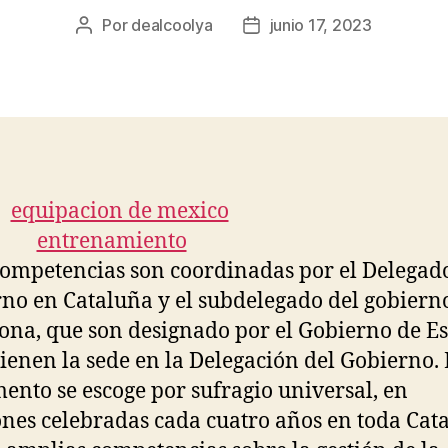
Por
dealcoolya
junio 17, 2023
Autor
Fecha
de
de
la
la
entrada
entrada
competencias son coordinadas por el Delegad
no en Cataluña y el subdelegado del gobiern
ona, que son designado por el Gobierno de E
tienen la sede en la Delegación del Gobierno. 
ento se escoge por sufragio universal, en
ones celebradas cada cuatro años en toda Cat