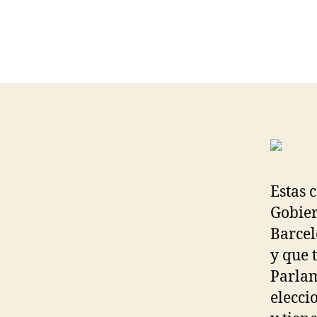
Estas 
Gobier
Barcel
y que 
Parlam
elecci