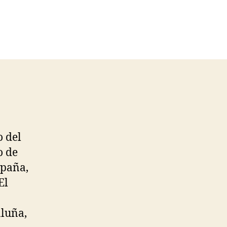
o del
o de
spaña,
El
aluña,