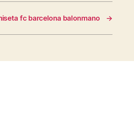
iseta fc barcelona balonmano
→
s