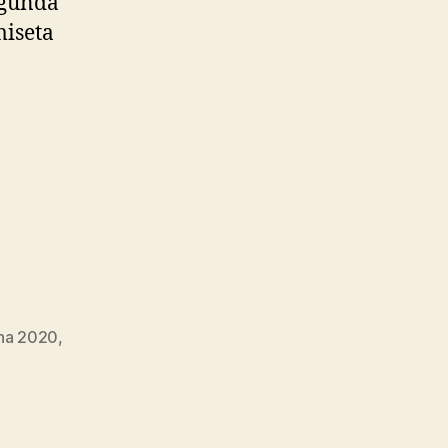
egunda
miseta
ona 2020
,