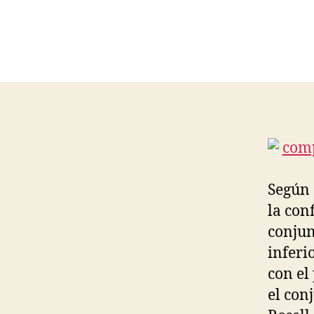
Según e
la con
conjun
inferi
con el
el con