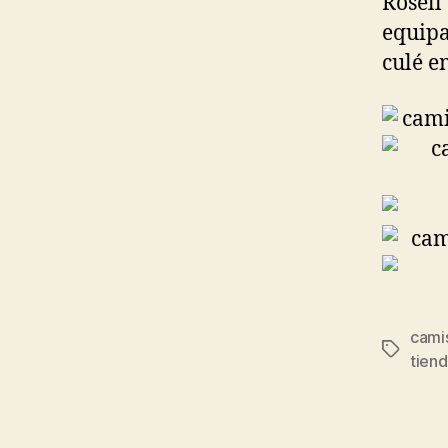
Rosell
equipa
culé e
cami
Etiqueta
tiend