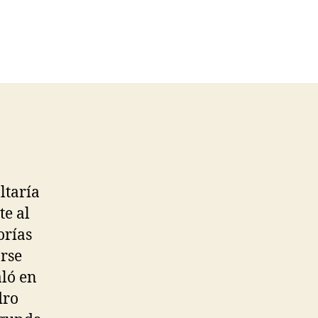
ltaría
te al
orías
arse
aló en
dro