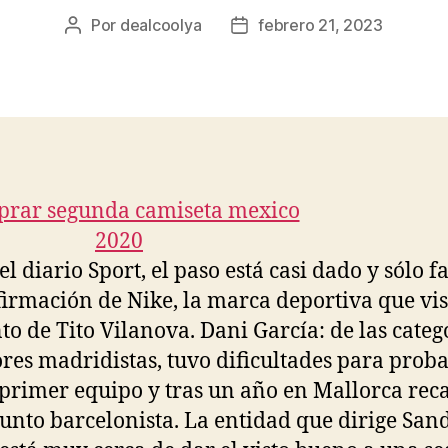
Por
dealcoolya
febrero 21, 2023
Autor
Fecha
de
de
la
la
entrada
entrada
l diario Sport, el paso está casi dado y sólo fa
firmación de Nike, la marca deportiva que vis
to de Tito Vilanova. Dani García: de las categ
ores madridistas, tuvo dificultades para prob
 primer equipo y tras un año en Mallorca rec
junto barcelonista. La entidad que dirige San