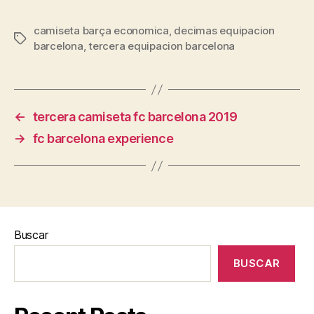
camiseta barça economica
,
decimas equipacion
Etiquetas
barcelona
,
tercera equipacion barcelona
←
tercera camiseta fc barcelona 2019
→
fc barcelona experience
Buscar
BUSCAR