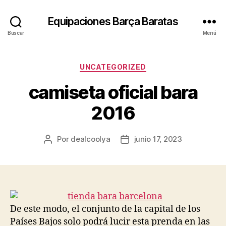
Equipaciones Barça Baratas
Buscar
Menú
Categorías
UNCATEGORIZED
camiseta oficial bara
2016
Por
dealcoolya
junio 17, 2023
Autor
Fecha
de
de
la
la
entrada
entrada
De este modo, el conjunto de la capital de los
Países Bajos solo podrá lucir esta prenda en las