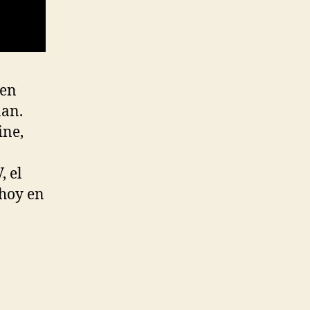
 en
nan.
ine,
, el
 hoy en