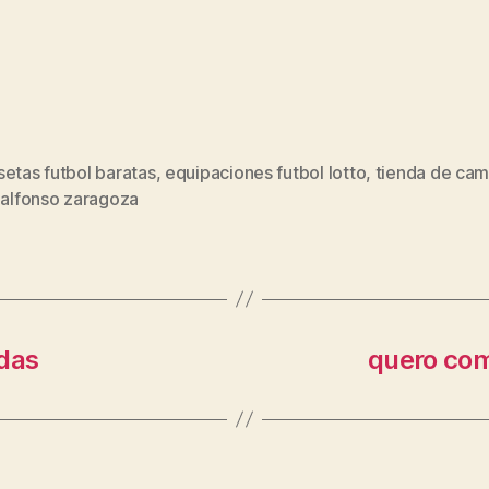
etas futbol baratas
,
equipaciones futbol lotto
,
tienda de cam
s
 alfonso zaragoza
adas
quero com