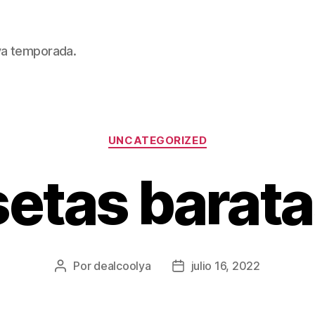
eva temporada.
Categorías
UNCATEGORIZED
etas barata
Por
dealcoolya
julio 16, 2022
Autor
Fecha
de
de
la
la