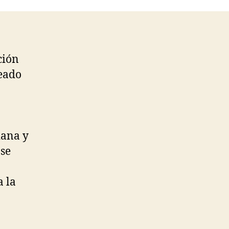
ción
reado
iana y
 se
 la