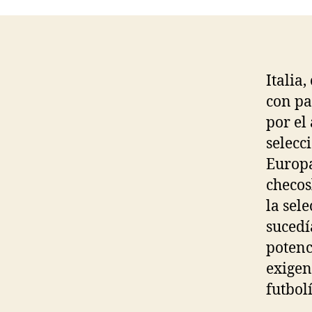
Italia
con pa
por el
selecc
Europa
checos
la sel
sucedí
potenc
exigen
futbolí