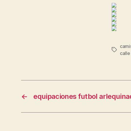
camis
Etiqueta
calle
←
equipaciones futbol arlequin