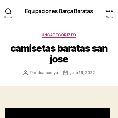
Equipaciones Barça Baratas
Buscar
Menú
Categorías
UNCATEGORIZED
camisetas baratas san
jose
Por
dealcoolya
julio 16, 2022
Autor
Fecha
de
de
la
la
entrada
entrada