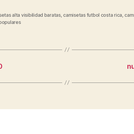
etas alta visibilidad baratas
,
camisetas futbol costa rica
,
cam
s
populares
0
n