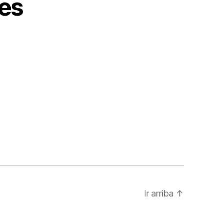
es
Ir arriba
↑