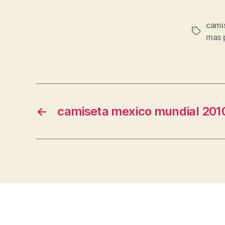
camis
Etiqueta
mas 
←
camiseta mexico mundial 201