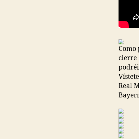
Como p
cierre
podréi
Vístet
Real M
Bayer