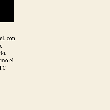
el, con
e
ío.
omo el
 FC