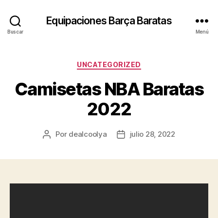
Equipaciones Barça Baratas
Buscar
Menú
Categorías
UNCATEGORIZED
Camisetas NBA Baratas
2022
Por
dealcoolya
julio 28, 2022
Autor
Fecha
de
de
la
la
entrada
entrada