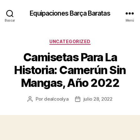
Equipaciones Barça Baratas
Buscar
Menú
Categorías
UNCATEGORIZED
Camisetas Para La
Historia: Camerún Sin
Mangas, Año 2022
Por
dealcoolya
julio 28, 2022
Autor
Fecha
de
de
la
la
entrada
entrada