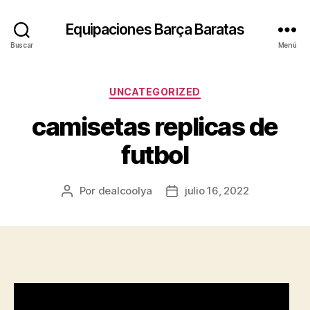
Equipaciones Barça Baratas
Buscar
Menú
Categorías
UNCATEGORIZED
camisetas replicas de
futbol
Por
dealcoolya
julio 16, 2022
Autor
Fecha
de
de
la
la
entrada
entrada