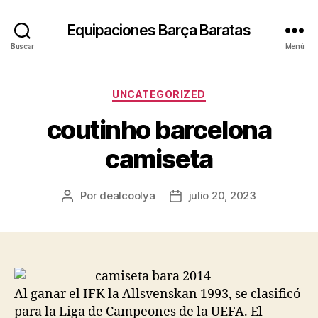
Equipaciones Barça Baratas
Buscar
Menú
Categorías
UNCATEGORIZED
coutinho barcelona
camiseta
Por
dealcoolya
julio 20, 2023
Autor
Fecha
de
de
la
la
entrada
entrada
Al ganar el IFK la Allsvenskan 1993, se clasificó
para la Liga de Campeones de la UEFA. El