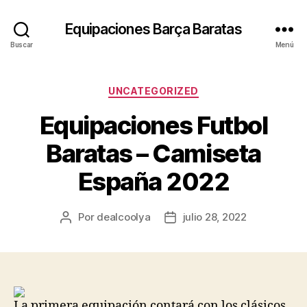
Equipaciones Barça Baratas
Buscar
Menú
Categorías
UNCATEGORIZED
Equipaciones Futbol
Baratas – Camiseta
España 2022
Por
dealcoolya
julio 28, 2022
Autor
Fecha
de
de
la
la
entrada
entrada
La primera equipación contará con los clásicos