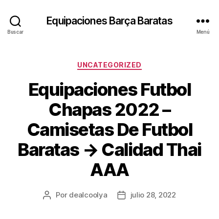
Equipaciones Barça Baratas
Buscar
Menú
Categorías
UNCATEGORIZED
Equipaciones Futbol
Chapas 2022 –
Camisetas De Futbol
Baratas → Calidad Thai
AAA
Por
dealcoolya
julio 28, 2022
Autor
Fecha
de
de
la
la